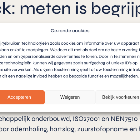
k: meten is begrij
Gezonde cookies
niek? Simpel gezegd: ze vertalen fysiologisc
k maakt gebruik van slimme adem- en hartsla
j gebruiken technologieën zoals cookies om informatie over uw apparaat
slaan en/of te raadplegen. We doen dit met als doel om de beste ervaring 
ft een objectief beeld van hoe het lichaam fun
eden en om gepersonaliseerde advertenties te tonen. Door in te stemmen 
e technologieën kunnen wij gegevens zoals surfgedrag of unieke ID's op
e site verwerken. Als u geen toestemming geeft of uw toestemming intrek
 Want veel medewerkers functioneren ogenschij
 dit een nadelige invloed hebben op bepaalde functies en mogelijkheden.
l overbelasting of ontregeling. BioCheck brengt
begeleiding. Niet op basis van gevoel, maar op 
Accepteren
Weigeren
Bekijk voorkeuren
fix. Net als wij geloven ze in structurele verand
happelijk onderbouwd, ISO27001 en NEN7510 g
naar ademhaling, hartslag, zuurstofopname en