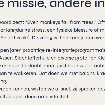
e missie, andere i
ord zegt: “Even monkeys fall from trees.” Oft
oor langdurige stress, een fysieke blessure of 
n dat is oké. De vraag is: hoe kom je dan weer
pen jaren prachtige re-integratieprogramma’s
Assen, Slachtofferhulp en diverse grote- en Kl
jken naar de klacht, maar juist naar wie er achte
aan te wakkeren. Dat doen we met balans, krac
ing.
den kennen, wisten we al snel: zij spreken dez
fde doel: duurzame vitaliteit.