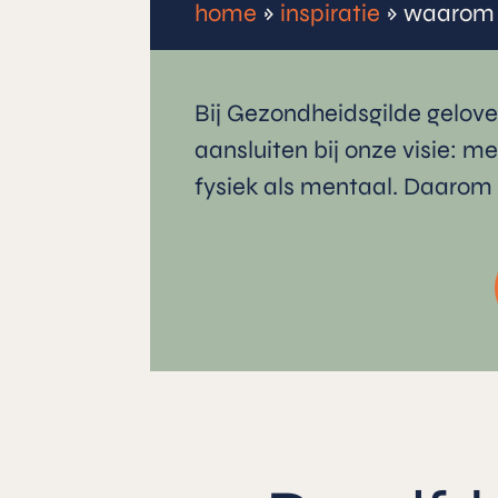
home
»
inspiratie
»
waarom 
Bij Gezondheidsgilde gelov
aansluiten bij onze visie: m
fysiek als mentaal. Daarom