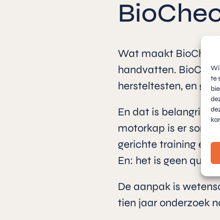
BioChec
Wat maakt BioCheck u
handvatten. BioChec
Wi
te 
hersteltesten, en gee
bi
dez
dez
En dat is belangrijk.
kan
motorkap is er soms a
gerichte training en 
En: het is geen quick 
De aanpak is wetensc
tien jaar onderzoek 