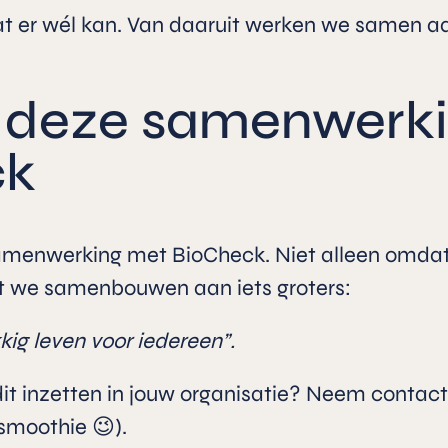
wat er wél kan. Van daaruit werken we samen a
p deze samenwerk
ck
amenwerking met BioCheck. Niet alleen omdat he
t we samenbouwen aan iets groters:
ig leven voor iedereen”.
dit inzetten in jouw organisatie? Neem contac
 smoothie 😉).