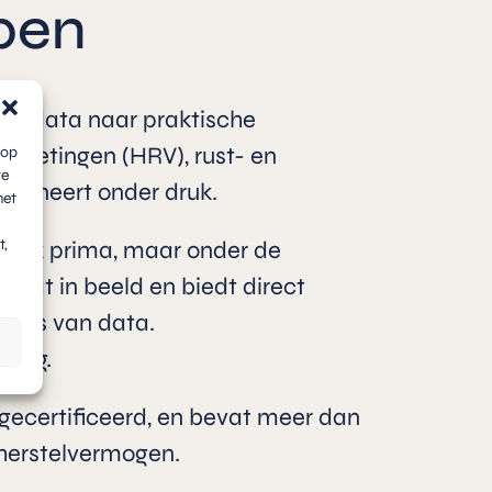
pen
he data naar praktische
gmetingen (HRV), rust- en
 op
te
ctioneert onder druk.
met
t,
nlijk prima, maar onder de
 dat in beeld en biedt direct
basis van data.
ering.
ecertificeerd, en bevat meer dan
 herstelvermogen.