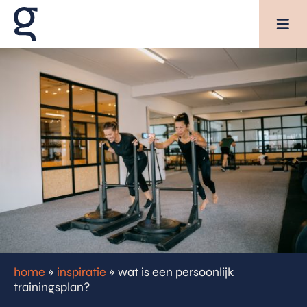
AANBOD
SPECIALISATIES
OVER GEZONDHEIDSGILDE
agenda
inspiratie
home
»
inspiratie
»
wat is een persoonlijk
trainingsplan?