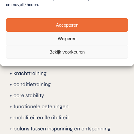
en mogelijkheden.
Bij ons start jouw traject altijd met een
Accepteren
kennismaking. We nemen de tijd om jouw doelen,
eventuele klachten en voorkeuren in kaart te
Weigeren
brengen. Samen stellen we vervolgens een
persoonlijk plan op dat bij je past. Denk
Bekijk voorkeuren
bijvoorbeeld aan:
krachttraining
conditietraining
core stability
functionele oefeningen
mobiliteit en flexibiliteit
balans tussen inspanning en ontspanning