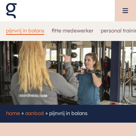
pijnvrij in balans
fitte medewerker
personal train
AANBOD
SPECIALISATIES
OVER GEZONDHEIDSGILDE
agenda
inspiratie
home
»
aanbod
»
pijnvrij in balans